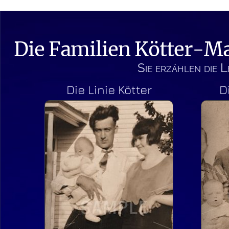
Die Familien Kötter-Ma
Sie erzählen die 
Die Linie Kötter
D
ötter
Julia Ludowika
Helmig
6 in
Sie stammte aus
Seppenrade
 in Bork
Geboren wurde sie 1879
1956.