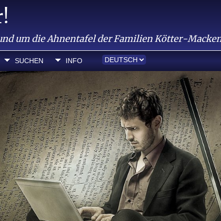
!
und um die Ahnentafel der Familien Kötter-Macke
SUCHEN
INFO