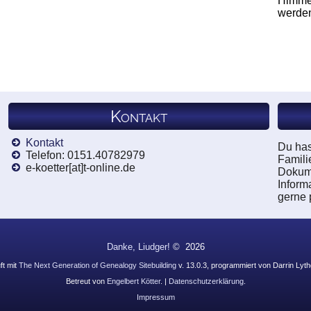
Himmel
werde
Kontakt
Kontakt
Du has
Telefon: 0151.40782979
Famili
e-koetter[at]t-online.de
Dokume
Inform
gerne 
Danke, Liudger!
©
2026
ft mit
The Next Generation of Genealogy Sitebuilding
v. 13.0.3, programmiert von Darrin Lyt
Betreut von
Engelbert Kötter
. |
Datenschutzerklärung
.
Impressum