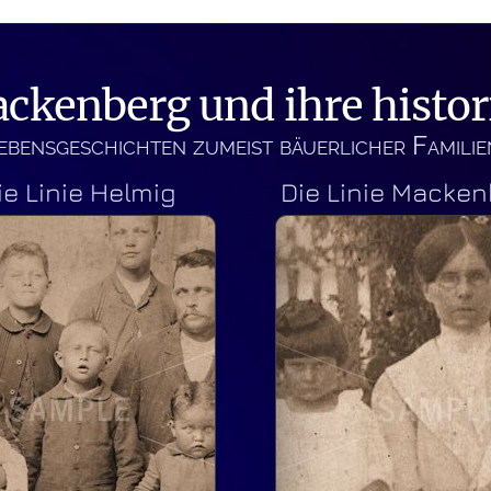
ckenberg und ihre histo
Lebensgeschichten zumeist bäuerlicher Famili
ie Linie Helmig
Die Linie Macke
Ferdinand
Anna Sc
Mackenberg
Sie stam
Südkirch
Ferdinand
wurde do
Mackenberg wurde
geboren
1897 in Werne
heiratet
geboren.
Ferdi
Macken