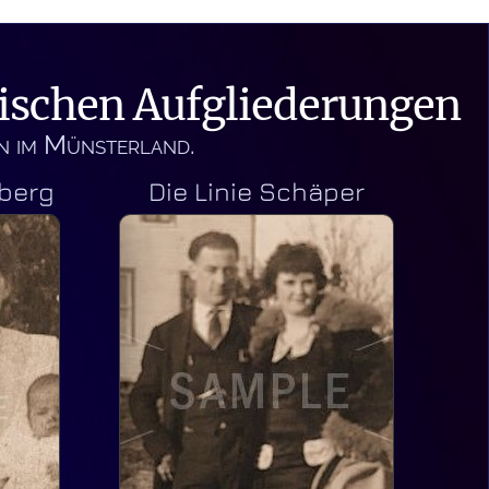
rischen Aufgliederungen
en im Münsterland.
nberg
Die Linie Schäper
häper
mte aus
en und
rt 1898
. 1924
e Sie
nand
berg.