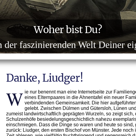
Woher bist Du?
der faszinierenden Welt Deiner e
Danke, Liudger!
W
ie nur benennt man eine Internetseite zur Familien
eines Elternpaares in die Ahnentafel ein neuer Fami
verbindenden Gemeinsamkeit. Die hier aufgeführte
gelebt. Zwischen Dülmen und Gütersloh, Lünen und 
zumeist landwirtschaftlich geprägten Wurzeln, so zeigt sich,
Schulzenhöfe besiedelungsgeschichtlich nahezu exemplarisc
einschmiegen. Dass die Dinge so waren und heute so sind, 
zurück: Liudger, den ersten Bischof von Münster. Jede noc
Zeit ablesen, wie vielfältig fruchtbringend und segensreich